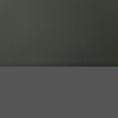
Lackkratzer – das häufigste
Ärgernis am Auto